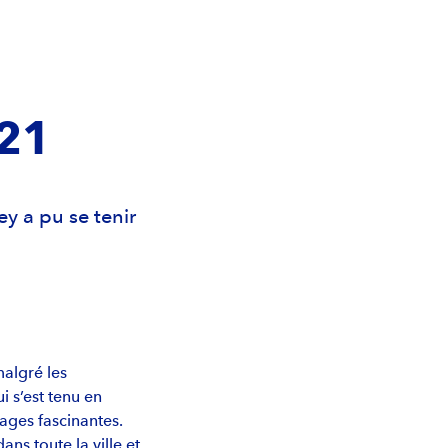
 21
ey a pu se tenir
malgré les
i s’est tenu en
ages fascinantes.
ns toute la ville et