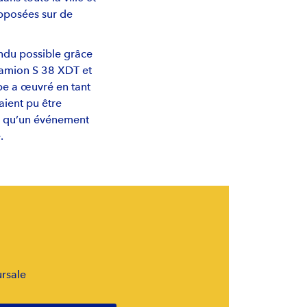
apposées sur de
ndu possible grâce
 camion S 38 XDT et
ipe a œuvré en tant
aient pu être
le qu’un événement
.
rsale