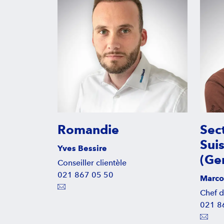
Romandie
Sect
Sui
Yves Bessire
(Ge
Conseiller clientèle
021 867 05 50
Marco
Chef d
021 8