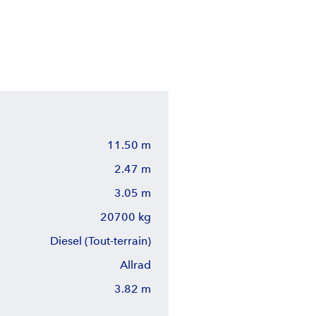
11.50 m
2.47 m
3.05 m
20700 kg
Diesel (Tout-terrain)
Allrad
3.82 m