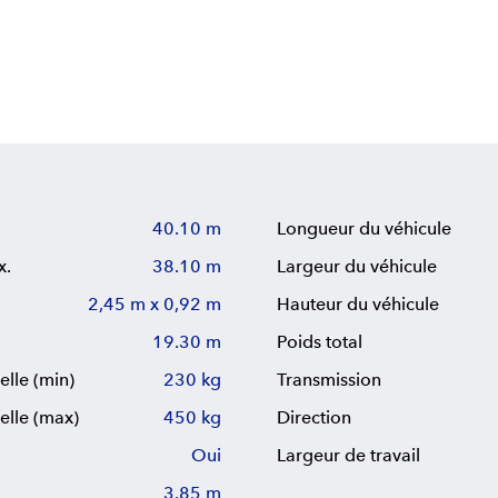
40.10 m
Longueur du véhicule
x.
38.10 m
Largeur du véhicule
2,45 m x 0,92 m
Hauteur du véhicule
19.30 m
Poids total
elle (min)
230 kg
Transmission
elle (max)
450 kg
Direction
Oui
Largeur de travail
3.85 m