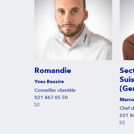
Romandie
Sect
Sui
Yves Bessire
(Ge
Conseiller clientèle
021 867 05 50
Marco
Chef d
021 8