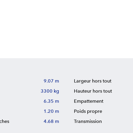
9.07 m
Largeur hors tout
3300 kg
Hauteur hors tout
6.35 m
Empattement
1.20 m
Poids propre
ches
4.68 m
Transmission