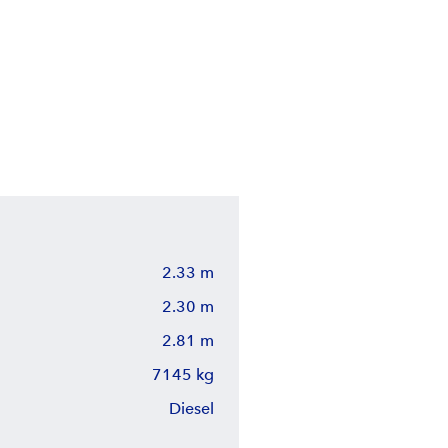
2.33 m
2.30 m
2.81 m
7145 kg
Diesel