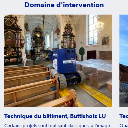
Domaine d'intervention
Technique du bâtiment, Buttisholz LU
Te
Certains projets sont tout sauf classiques, à l'image
Quan