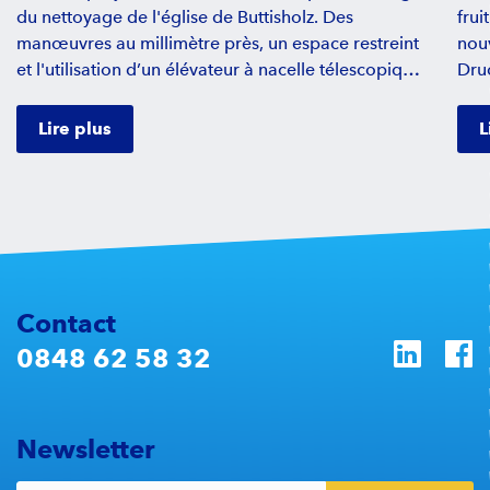
du nettoyage de l'église de Buttisholz. Des
frui
manœuvres au millimètre près, un espace restreint
nou
et l'utilisation d’un élévateur à nacelle télescopique
Druc
articulé HR 17 NE ont fait de cette mission un
Robo
véritable défi. Découvrez dans ce reportage
ajus
Lire plus
L
passionnant comment l'équipe a relevé ce défi,
lumi
quel rôle joue le choix du bon équipement et
les 
pourquoi l'expérience est ici indispensable.
préc
nace
Bern
l'in
pour
Contact
0848 62 58 32
Newsletter