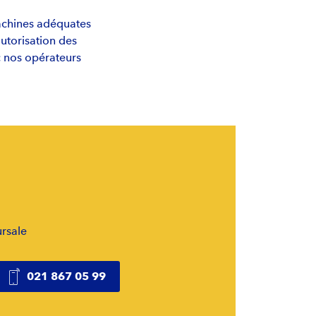
achines adéquates
autorisation des
ec nos opérateurs
rsale
021 867 05 99