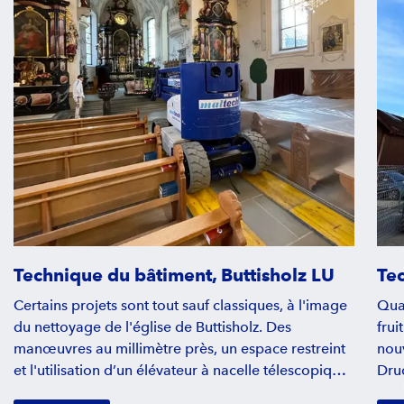
Technique du bâtiment, Buttisholz LU
Te
Certains projets sont tout sauf classiques, à l'image
Quan
du nettoyage de l'église de Buttisholz. Des
frui
manœuvres au millimètre près, un espace restreint
nou
et l'utilisation d’un élévateur à nacelle télescopique
Druc
articulé HR 17 NE ont fait de cette mission un
Robo