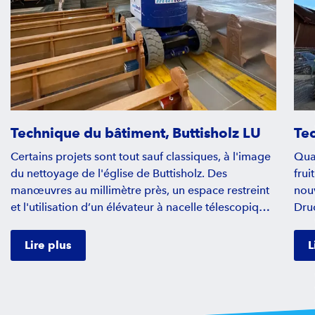
Technique du bâtiment, Buttisholz LU
Te
Certains projets sont tout sauf classiques, à l'image
Quan
du nettoyage de l'église de Buttisholz. Des
frui
manœuvres au millimètre près, un espace restreint
nou
et l'utilisation d’un élévateur à nacelle télescopique
Druc
articulé HR 17 NE ont fait de cette mission un
Robo
véritable défi. Découvrez dans ce reportage
ajus
Lire plus
L
passionnant comment l'équipe a relevé ce défi,
lumi
quel rôle joue le choix du bon équipement et
les 
pourquoi l'expérience est ici indispensable.
préc
nace