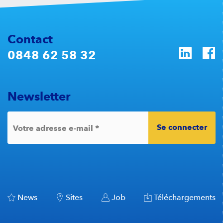
Bern
l'in
pour
Contact
0848 62 58 32
Newsletter
Se connecter
*
Votre adresse e-mail
News
Sites
Job
Téléchargements