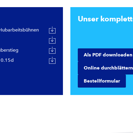
Unser komplet
 Hubarbeitsbühnen
̈berstieg
Als PDF downloaden
10.15d
Online durchblättern
Bestellformular