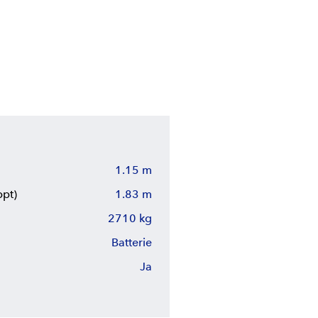
1.15 m
ppt)
1.83 m
2710 kg
Batterie
Ja