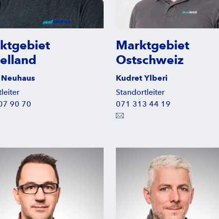
ktgebiet
Marktgebiet
telland
Ostschweiz
 Neuhaus
Kudret Ylberi
leiter
Standortleiter
07 90 70
071 313 44 19