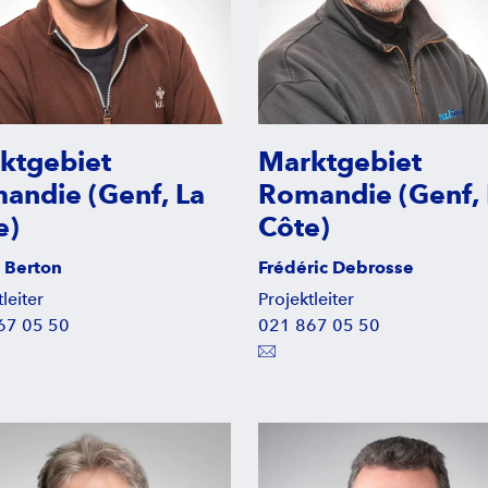
ktgebiet
Marktgebiet
andie (Genf, La
Romandie (Genf, 
e)
Côte)
 Berton
Frédéric Debrosse
leiter
Projektleiter
67 05 50
021 867 05 50