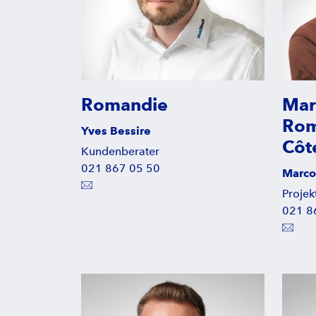
Romandie
Mar
Rom
Yves Bessire
Côt
Kundenberater
021 867 05 50
Marco
Projekt
021 8