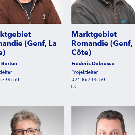
ktgebiet
Marktgebiet
andie (Genf, La
Romandie (Genf, 
e)
Côte)
 Berton
Frédéric Debrosse
leiter
Projektleiter
67 05 50
021 867 05 50