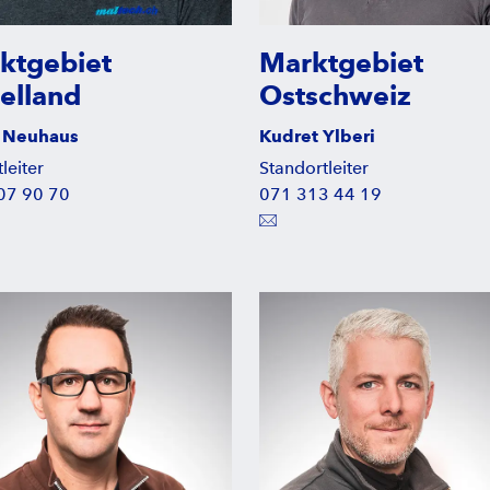
ktgebiet
Marktgebiet
telland
Ostschweiz
 Neuhaus
Kudret Ylberi
leiter
Standortleiter
07 90 70
071 313 44 19