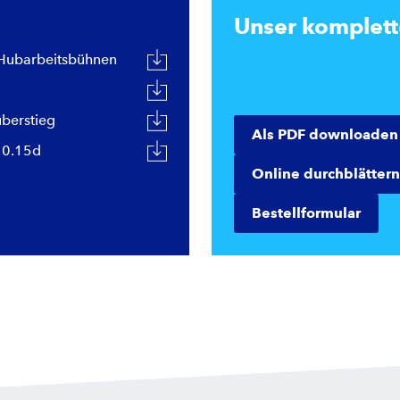
Unser komplet
 Hubarbeitsbühnen
̈berstieg
Als PDF downloaden
10.15d
Online durchblättern
Bestellformular