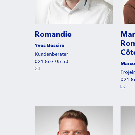
Romandie
Mar
Rom
Yves Bessire
Côt
Kundenberater
021 867 05 50
Marco
Projekt
021 8