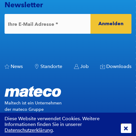
Newsletter
Anmelden
*
Ihre E-Mail Adresse
News
Standorte
Job
Downloads
Maltech ist ein Unternehmen
der mateco Gruppe
Diese Website verwendet Cookies. Weitere
+
Informationen finden Sie in unserer
Impressum
AGB
Datenschutz
Datenschutzerklärung
.