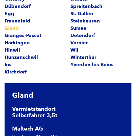
Dübendorf
Spreitenbach
Egg
St. Gallen
Frauenfeld
Steinhausen
Gland
Sursee
Granges-Paccot
Uetendorf
Härkingen
Vernier
Hinwil
Wil
Hunzenschwil
Winterthur
Ins
Yverdon-les-Bains
Kirchdorf
Gland
Vermietstandort
Selbstfahrer 3,5t
Maltech AG