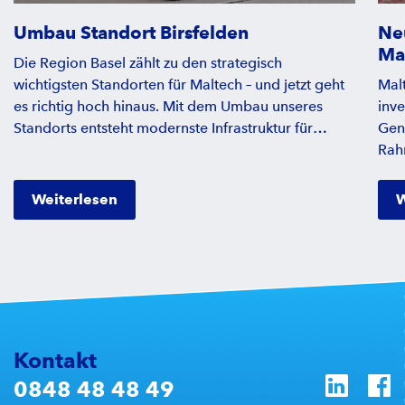
Umbau Standort Birsfelden
Ne
Ma
Die Region Basel zählt zu den strategisch
wichtigsten Standorten für Maltech – und jetzt geht
Mal
es richtig hoch hinaus. Mit dem Umbau unseres
inve
Standorts entsteht modernste Infrastruktur für
Gen
Aufbereitung, Schulung und Logistik. Wie sich die
Rah
neuen Abläufe auf Team und Kundschaft auswirken,
Abs
welche Herausforderungen der Umbau mit sich
Arbe
Weiterlesen
W
brachte und welche Vorteile das neue Konzept
Einsätze. Nach in
bietet, erfahren Sie im spannenden Interview.
erfo
LKW
Look
– Na
mac
Kontakt
0848 48 48 49