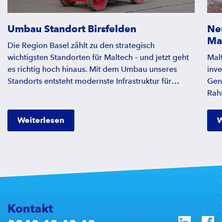
Umbau Standort Birsfelden
Ne
Ma
Die Region Basel zählt zu den strategisch
wichtigsten Standorten für Maltech – und jetzt geht
Mal
es richtig hoch hinaus. Mit dem Umbau unseres
inve
Standorts entsteht modernste Infrastruktur für
Gen
Aufbereitung, Schulung und Logistik. Wie sich die
Rah
neuen Abläufe auf Team und Kundschaft auswirken,
Abs
welche Herausforderungen der Umbau mit sich
Arbe
Weiterlesen
W
brachte und welche Vorteile das neue Konzept
Einsätze. Nach in
bietet, erfahren Sie im spannenden Interview.
erfo
LKW
Look
– Na
mac
Kontakt