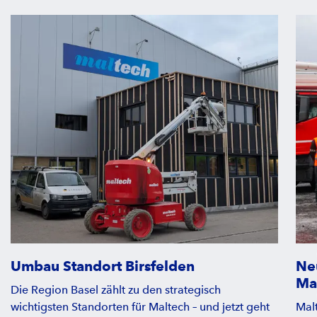
Umbau Standort Birsfelden
Ne
Ma
Die Region Basel zählt zu den strategisch
wichtigsten Standorten für Maltech – und jetzt geht
Mal